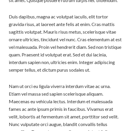
sit amet. Quisque posuere rutrum turpis nec bibendum.
Duis dapibus, magna ac volutpat iaculis, elit tortor
gravida risus, at laoreet ante felis at enim. Cras mattis
sagittis volutpat. Mauris risus metus, scelerisque vitae
ornare ultricies, tincidunt vel nunc. Cras elementum at est
vel malesuada. Proin vel hendrerit diam. Sed non tristique
quam. Praesent id volutpat erat. Sed et dui lacinia,
interdum sapien non, ultricies enim. Integer adipiscing
semper tellus, et dictum purus sodales ut.
Nam ut orci eu ligula viverra interdum vitae ac urna.
Etiam vel massa sed sapien scelerisque aliquam.
Maecenas eu vehicula lectus. Interdum et malesuada
fames ac ante ipsum primis in faucibus. Vivamus erat
velit, lobortis at fermentum sit amet, porttitor sed velit.
Nunc vulputate orci augue, blandit convallis tellus