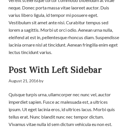
vel elit scelerisque tortor commodo bibendum at vitae
neque. Donec porta massa vitae laoreet auctor. Duis
varius libero ligula, id tempor mi posuere eget.
Vestibulum sit amet ante nisi. Curabitur tempus sed
lorem a sagittis. Morbi ut orci odio. Aenean urna nulla,
eleifend at est in, pellentesque rhoncus diam. Suspendisse
lacinia ornare nisl at tincidunt. Aenean fringilla enim eget
lectus tincidunt varius.
Post With Left Sidebar
August 21, 2016
by
Quisque turpis urna, ullamcorper nec nunc vel, auctor
imperdiet sapien. Fusce ac malesuada est, a ultrices
ipsum. Ut eget lacinia eros, id ultrices lacus. Morbi quis
tellus erat. Nunc blandit nunc nec tempor dictum.
Vivamus vitae nulla id sem dictum vehicula eu non est.