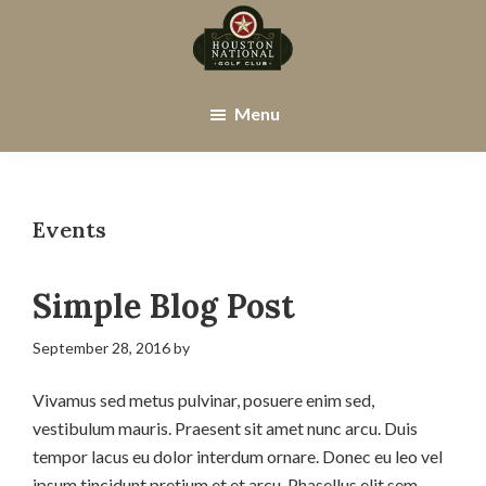
Skip
Skip
to
to
main
footer
Houston
Houston,
content
National
TX
Menu
Golf
Club
Events
Simple Blog Post
September 28, 2016
by
Vivamus sed metus pulvinar, posuere enim sed,
vestibulum mauris. Praesent sit amet nunc arcu. Duis
tempor lacus eu dolor interdum ornare. Donec eu leo vel
ipsum tincidunt pretium et et arcu. Phasellus elit sem,