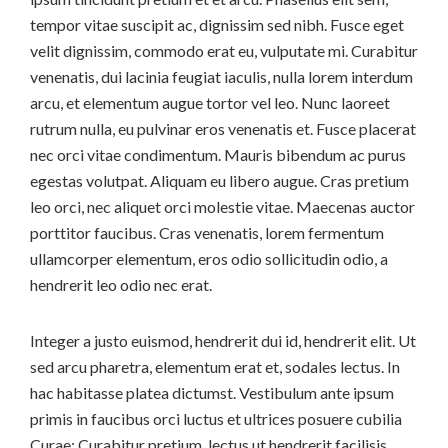
tempor vitae suscipit ac, dignissim sed nibh. Fusce eget
velit dignissim, commodo erat eu, vulputate mi. Curabitur
venenatis, dui lacinia feugiat iaculis, nulla lorem interdum
arcu, et elementum augue tortor vel leo. Nunc laoreet
rutrum nulla, eu pulvinar eros venenatis et. Fusce placerat
nec orci vitae condimentum. Mauris bibendum ac purus
egestas volutpat. Aliquam eu libero augue. Cras pretium
leo orci, nec aliquet orci molestie vitae. Maecenas auctor
porttitor faucibus. Cras venenatis, lorem fermentum
ullamcorper elementum, eros odio sollicitudin odio, a
hendrerit leo odio nec erat.
Integer a justo euismod, hendrerit dui id, hendrerit elit. Ut
sed arcu pharetra, elementum erat et, sodales lectus. In
hac habitasse platea dictumst. Vestibulum ante ipsum
primis in faucibus orci luctus et ultrices posuere cubilia
Curae; Curabitur pretium, lectus ut hendrerit facilisis,